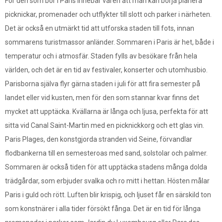
För den som bor i Paris innebär våren att man kan börja planera
picknickar, promenader och utflykter till slott och parker i närheten.
Det är också en utmärkt tid att utforska staden till fots, innan
sommarens turistmassor anländer. Sommaren i Paris är het, både i
temperatur och i atmosfär. Staden fylls av besökare från hela
världen, och det är en tid av festivaler, konserter och utomhusbio.
Parisborna själva flyr gärna staden i juli för att fira semester på
landet eller vid kusten, men för den som stannar kvar finns det
mycket att upptäcka. Kvällarna är långa och ljusa, perfekta för att
sitta vid Canal Saint-Martin med en picknickkorg och ett glas vin.
Paris Plages, den konstgjorda stranden vid Seine, förvandlar
flodbankerna till en semesteroas med sand, solstolar och palmer.
Sommaren är också tiden för att upptäcka stadens många dolda
trädgårdar, som erbjuder svalka och ro mitt i hettan. Hösten målar
Paris i guld och rött. Luften blir krispig, och ljuset får en särskild ton
som konstnärer i alla tider försökt fånga. Det är en tid för långa