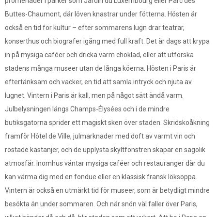
promenader i parker som Jardin du Luxembourg eller Parc des
Buttes-Chaumont, där löven knastrar under fötterna. Hösten är
också en tid för kultur – efter sommarens lugn drar teatrar,
konserthus och biografer igång med full kraft. Det är dags att krypa
in på mysiga caféer och dricka varm choklad, eller att utforska
stadens många museer utan de långa köerna. Hösten i Paris är
eftertänksam och vacker, en tid att samla intryck och njuta av
lugnet. Vintern i Paris är kall, men på något sätt ändå varm.
Julbelysningen längs Champs-Élysées och i de mindre
butiksgatorna sprider ett magiskt sken över staden. Skridskoåkning
framför Hôtel de Ville, julmarknader med doft av varmt vin och
rostade kastanjer, och de upplysta skyltfönstren skapar en sagolik
atmosfär. Inomhus väntar mysiga caféer och restauranger där du
kan värma dig med en fondue eller en klassisk fransk löksoppa.
Vintern är också en utmärkt tid för museer, som är betydligt mindre
besökta än under sommaren. Och när snön väl faller över Paris,