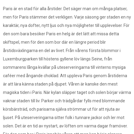
Paris är en stad för alla årstider. Det säger man om många platser,
men för Paris stämmer det verkligen. Varje säsong ger staden en ny
karaktär, nya dofter, nytt ljus och nya möjligheter till upplevelser. För
den som bara besöker Paris en helg är det lätt att missa detta
skiftspel, men för den som bor där en längre period blir
årstidsväxlingarna en del av livet. Från vårens första blommor i
Luxemburgparken till höstens gyllene löv längs Seine, från
sommarens långa kvällar på uteserveringarna till vinterns mysiga
caféer med ångande choklad. Att uppleva Paris genom årstiderna
är att lära känna staden på djupet. Våren är kanske den mest
magiska tiden i Paris. När kylan släpper taget och solen börjar värma
vaknar staden till liv. Parker och trädgårdar fylls med blommande
körsbärsträd, och parisarna själva strömmar ut för att njuta av
ljuset. På uteserveringarna sitter folk i tunnare jackor och ler mot
solen. Det är en tid av nystart, av löften om varma dagar framöver.