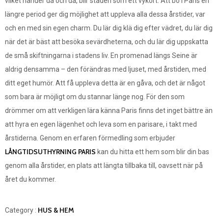
vilket händer då och då, blir staden som ett vykort. Att bo i Paris en
längre period ger dig möjlighet att uppleva alla dessa årstider, var
och en med sin egen charm. Du lär dig klä dig efter vädret, du lär dig
när det är bäst att besöka sevärdheterna, och du lär dig uppskatta
de små skiftningarna i stadens liv. En promenad längs Seine är
aldrig densamma – den förändras med ljuset, med årstiden, med
ditt eget humör. Att få uppleva detta är en gåva, och det är något
som bara är möjligt om du stannar länge nog. För den som
drömmer om att verkligen lära känna Paris finns det inget bättre än
att hyra en egen lägenhet och leva som en parisare, i takt med
årstiderna. Genom en erfaren förmedling som erbjuder
LÅNGTIDSUTHYRNING PARIS
kan du hitta ett hem som blir din bas
genom alla årstider, en plats att längta tillbaka till, oavsett när på
året du kommer.
HUS & HEM
Category :