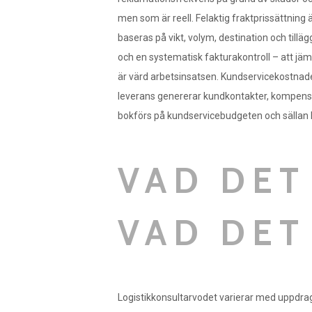
men som är reell. Felaktig fraktprissättning 
baseras på vikt, volym, destination och tilläg
och en systematisk fakturakontroll – att jämf
är värd arbetsinsatsen. Kundservicekostnade
leverans genererar kundkontakter, kompensat
bokförs på kundservicebudgeten och sällan ko
VAD DET
VAD DET
Logistikkonsultarvodet varierar med uppdrag