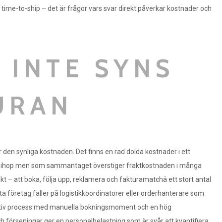
time-to-ship – det är frågor vars svar direkt påverkar kostnader och
 INTE SYNS
URAN
den synliga kostnaden. Det finns en rad dolda kostnader i ett
nas ihop men som sammantaget överstiger fraktkostnaden i många
t – att boka, följa upp, reklamera och fakturamatchä ett stort antal
ta företag faller på logistikkoordinatorer eller orderhanterare som
fektiv process med manuella bokningsmoment och en hög
 förseningar ger en personalbelastning som är svår att kvantifiera