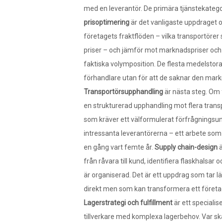
med en leverantör. De primära tjänstekategor
prisoptimering
är det vanligaste uppdraget 
företagets fraktflöden – vilka transportörer s
priser – och jämför mot marknadspriser och 
faktiska volymposition. De flesta medelstora 
förhandlare utan för att de saknar den mark
Transportörsupphandling
är nästa steg. Om f
en strukturerad upphandling mot flera transp
som kräver ett välformulerat förfrågningsu
intressanta leverantörerna – ett arbete som
en gång vart femte år.
Supply chain-design
ä
från råvara till kund, identifiera flaskhalsar 
är organiserad. Det är ett uppdrag som tar l
direkt men som kan transformera ett företa
Lagerstrategi och fulfillment
är ett speciali
tillverkare med komplexa lagerbehov. Var ska