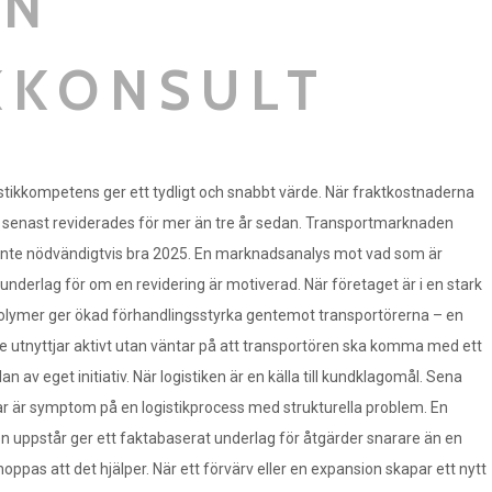
EN
KKONSULT
gistikkompetens ger ett tydligt och snabbt värde. När fraktkostnaderna
och senast reviderades för mer än tre år sedan. Transportmarknaden
r inte nödvändigtvis bra 2025. En marknadsanalys mot vad som är
aunderlag för om en revidering är motiverad. När företaget är i en stark
 volymer ger ökad förhandlingsstyrka gentemot transportörerna – en
te utnyttjar aktivt utan väntar på att transportören ska komma med ett
n av eget initiativ. När logistiken är en källa till kundklagomål. Sena
ar är symptom på en logistikprocess med strukturella problem. En
en uppstår ger ett faktabaserat underlag för åtgärder snarare än en
oppas att det hjälper. När ett förvärv eller en expansion skapar ett nytt