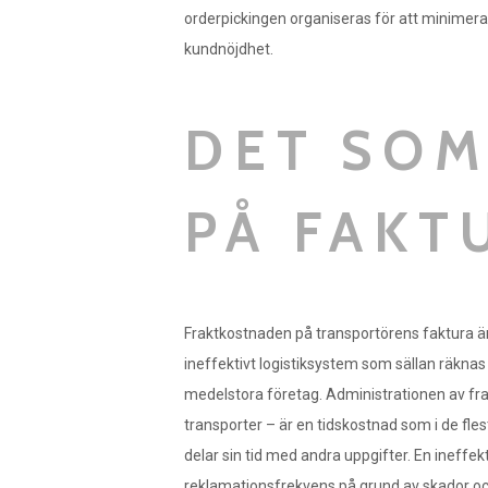
orderpickingen organiseras för att minimera 
kundnöjdhet.
DET SOM
PÅ FAKT
Fraktkostnaden på transportörens faktura är 
ineffektivt logistiksystem som sällan räk
medelstora företag. Administrationen av frak
transporter – är en tidskostnad som i de fles
delar sin tid med andra uppgifter. En inef
reklamationsfrekvens på grund av skador och