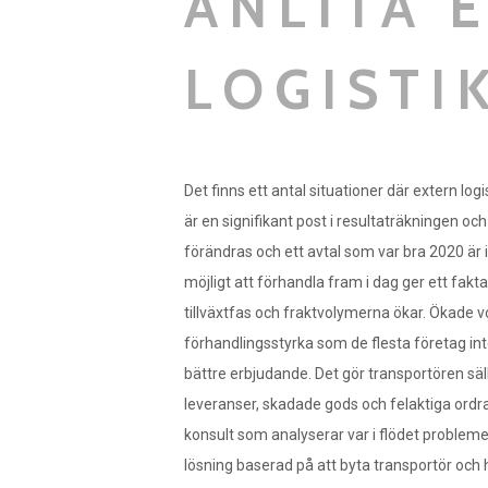
ANLITA 
LOGISTI
Det finns ett antal situationer där extern lo
är en signifikant post i resultaträkningen 
förändras och ett avtal som var bra 2020 ä
möjligt att förhandla fram i dag ger ett fakt
tillväxtfas och fraktvolymerna ökar. Ökade
förhandlingsstyrka som de flesta företag in
bättre erbjudande. Det gör transportören sälla
leveranser, skadade gods och felaktiga ordr
konsult som analyserar var i flödet problem
lösning baserad på att byta transportör och h