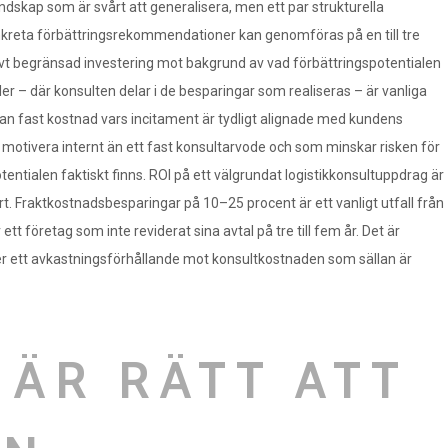
landskap som är svårt att generalisera, men ett par strukturella
nkreta förbättringsrekommendationer kan genomföras på en till tre
tivt begränsad investering mot bakgrund av vad förbättringspotentialen
r – där konsulten delar i de besparingar som realiseras – är vanliga
an fast kostnad vars incitament är tydligt alignade med kundens
t motivera internt än ett fast konsultarvode och som minskar risken för
ntialen faktiskt finns. ROI på ett välgrundat logistikkonsultuppdrag är
art. Fraktkostnadsbesparingar på 10–25 procent är ett vanligt utfall från
tt företag som inte reviderat sina avtal på tre till fem år. Det är
 ett avkastningsförhållande mot konsultkostnaden som sällan är
 ÄR RÄTT ATT