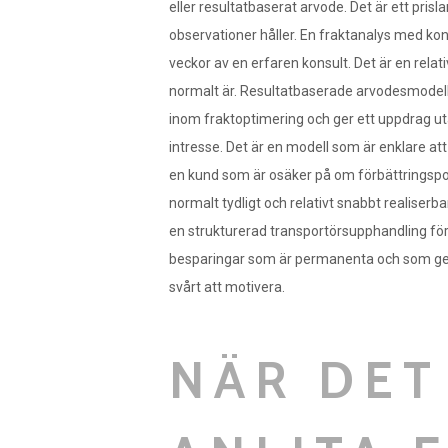
eller resultatbaserat arvode. Det är ett pris
observationer håller. En fraktanalys med ko
veckor av en erfaren konsult. Det är en rela
normalt är. Resultatbaserade arvodesmodelle
inom fraktoptimering och ger ett uppdrag ut
intresse. Det är en modell som är enklare at
en kund som är osäker på om förbättringspote
normalt tydligt och relativt snabbt realiserb
en strukturerad transportörsupphandling för e
besparingar som är permanenta och som ger
svårt att motivera.
NÄR DET