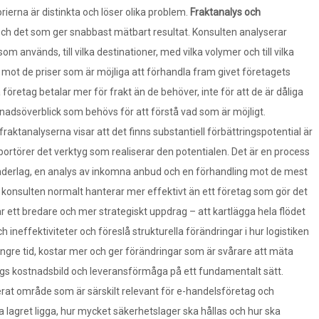
ierna är distinkta och löser olika problem.
Fraktanalys och
och det som ger snabbast mätbart resultat. Konsulten analyserar
om används, till vilka destinationer, med vilka volymer och till vilka
mot de priser som är möjliga att förhandla fram givet företagets
företag betalar mer för frakt än de behöver, inte för att de är dåliga
nadsöverblick som behövs för att förstå vad som är möjligt.
raktanalyserna visar att det finns substantiell förbättringspotential är
ortörer det verktyg som realiserar den potentialen. Det är en process
nderlag, en analys av inkomna anbud och en förhandling mot de mest
 konsulten normalt hanterar mer effektivt än ett företag som gör det
r ett bredare och mer strategiskt uppdrag – att kartlägga hela flödet
och ineffektiviteter och föreslå strukturella förändringar i hur logistiken
ängre tid, kostar mer och ger förändringar som är svårare att mäta
gs kostnadsbild och leveransförmåga på ett fundamentalt sätt.
serat område som är särskilt relevant för e-handelsföretag och
 lagret ligga, hur mycket säkerhetslager ska hållas och hur ska