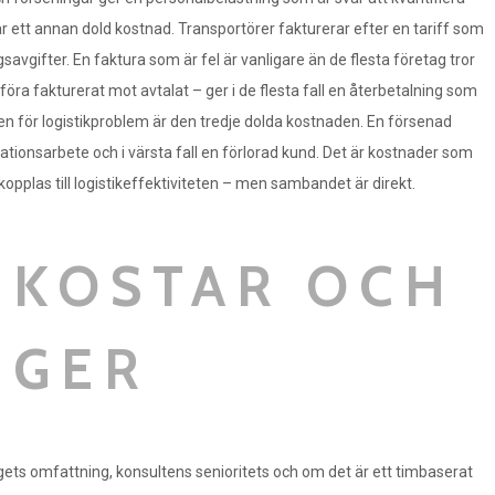
är ett annan dold kostnad. Transportörer fakturerar efter en tariff som
gsavgifter. En faktura som är fel är vanligare än de flesta företag tror
öra fakturerat mot avtalat – ger i de flesta fall en återbetalning som
n för logistikproblem är den tredje dolda kostnaden. En försenad
ionsarbete och i värsta fall en förlorad kund. Det är kostnader som
pplas till logistikeffektiviteten – men sambandet är direkt.
 KOSTAR OCH
 GER
ets omfattning, konsultens senioritets och om det är ett timbaserat