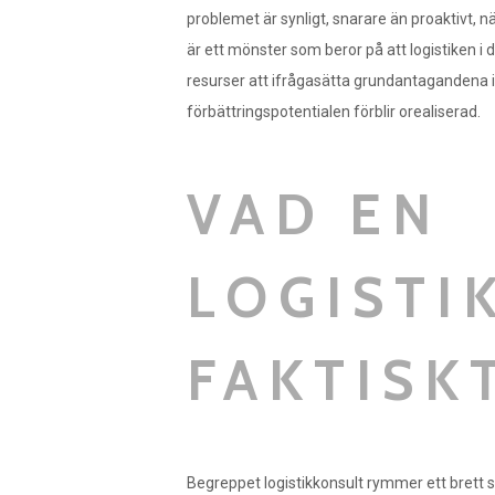
problemet är synligt, snarare än proaktivt, n
är ett mönster som beror på att logistiken 
resurser att ifrågasätta grundantagandena i
förbättringspotentialen förblir orealiserad.
VAD EN
LOGISTI
FAKTISK
Begreppet logistikkonsult rymmer ett brett s