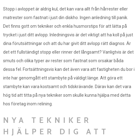
Stopp i avloppet är aldrig kul, det kan vara allt från hårrester eller
matrester som fastnat i just din diskho. Ingen anledning till panik.
Det finns gott om tekniker och enkla husmorstips för att lätta på
trycket i just ditt avlopp. Inledningsvis är det viktigt att ha koll på just
dina förutsättningar och att du har givit ditt avlopp rätt diagnos. Är
det ett fullständigt stopp eller rinner det långsamt? Vanligtvis är det
smuts och olika typer av rester som fastnat som orsakar båda
dessa fel. Fortsättningsvis kan det även vara att fastigheten du bor i
inte har genomgått ett stambyte på väldigt länge. Att göra ett
stambyte kan vara kostsamt och tidskrävande. Därav kan det vara
hög tid att titta på nya tekniker som skulle kunna hjälpa med detta
hos företag inom relining.
NYA TEKNIKER
HJÄLPER DIG ATT