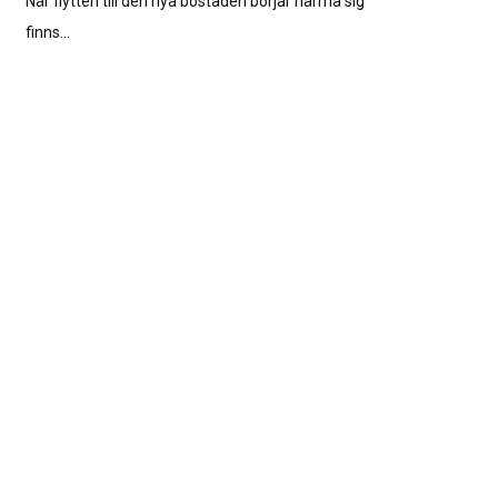
När flytten till den nya bostaden börjar närma sig
finns…