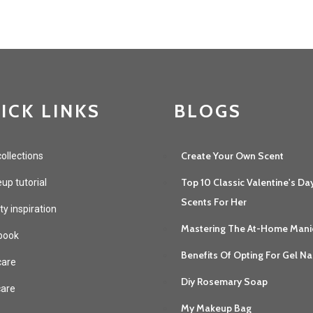
ICK LINKS
BLOGS
Create Your Own Scent
ollections
Top 10 Classic Valentine's Da
p tutorial
Scents For Her
y inspiration
Mastering The At-Home Mani
book
Benefits Of Opting For Gel Na
care
Diy Rosemary Soap
care
My Makeup Bag