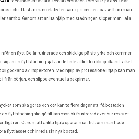
SALA
försvinner ett av alla ansvarsområden som vilar på ens axlar
 göras och oftast är man relativt ensam i processen, oavsett om man
ller sambo. Genom att anlita hjälp med städningen slipper man i alla
nför en flytt. De är rutinerade och skickliga på sitt yrke och kommer
 sig an en flyttstädning själv är det inte alltid den blir godkänd, vilket
 bli godkänd av inspektören. Med hjälp av professionell hjälp kan man
li från början, och slippa eventuella pekpinnar.
r mycket som ska göras och det kan ta flera dagar att få bostaden
n flyttstädning ska gå till kan man bli frustrerad över hur mycket
dentligt ren. Genom att anlita hjälp sparar man tid som man hade
ra flyttlasset och inreda sin nya bostad.