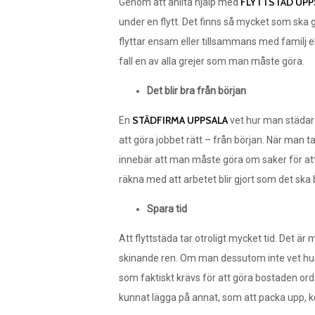
FLYTTSTÄD UPP
Genom att anlita hjälp med
under en flytt. Det finns så mycket som ska
flyttar ensam eller tillsammans med familj e
fall en av alla grejer som man måste göra.
Det blir bra från början
STÄDFIRMA UPPSALA
En
vet hur man städar i
att göra jobbet rätt – från början. När man tar
innebär att man måste göra om saker för att
räkna med att arbetet blir gjort som det ska b
Spara tid
Att flyttstäda tar otroligt mycket tid. Det ä
skinande ren. Om man dessutom inte vet hur e
som faktiskt krävs för att göra bostaden or
kunnat lägga på annat, som att packa upp, kö