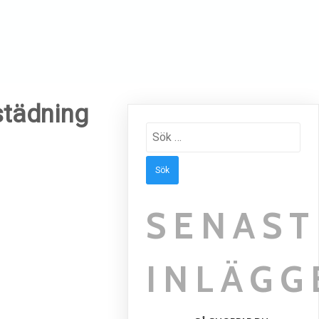
tstädning
Sök
efter:
SENAST
INLÄGG