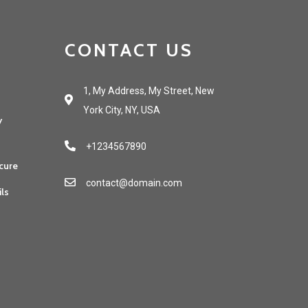
CONTACT US
1, My Address, My Street, New
York City, NY, USA
y
+1234567890
cure
contact@domain.com
ils