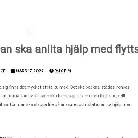
man ska anlita hjälp med flyt
RCE
MARS 17, 2022
9:46 F M
a sig finns det mycket att ta itu med. Det ska packas, städas, rensas,
lätt utmattad av allt som ska hinnas göras inför en flytt, speciellt
till varför man ska släppa lite på ansvaret och istället anlita hjälp med