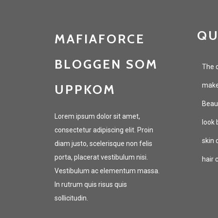
QU
MAFIAFORCE
BLOGGEN SOM
The c
makeu
UPPKOM
Beaut
Lorem ipsum dolor sit amet,
look 
consectetur adipiscing elit. Proin
skin 
diam justo, scelerisque non felis
porta, placerat vestibulum nisi.
hair 
Vestibulum ac elementum massa.
In rutrum quis risus quis
sollicitudin.