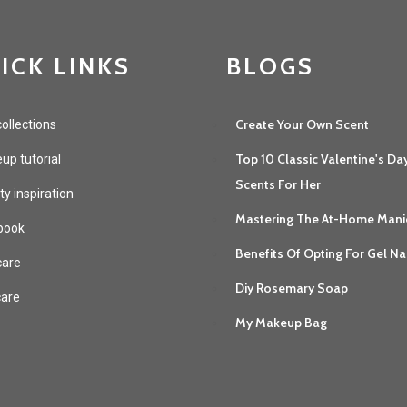
ICK LINKS
BLOGS
Create Your Own Scent
ollections
Top 10 Classic Valentine's Da
p tutorial
Scents For Her
y inspiration
Mastering The At-Home Mani
book
Benefits Of Opting For Gel Na
care
Diy Rosemary Soap
care
My Makeup Bag